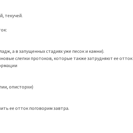
й, текучей.
ток:
адж, а в запущенных стадиях уже песок и камни).
иновые слепки протоков, которые также затрудняют ее отто
формации
лии, описторхи)
шить ее отток поговорим завтра.