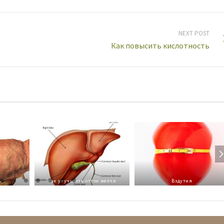
NEXT POST
Как повысить кислотность
ь
Как улучшить отток желчи
Вздутия