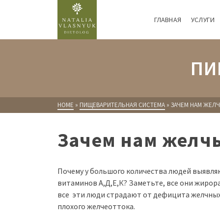
ГЛАВНАЯ
УСЛУГИ
ПИ
HOME
»
ПИЩЕВАРИТЕЛЬНАЯ СИСТЕМА
»
ЗАЧЕМ НАМ ЖЕЛ
Зачем нам желч
Почему у большого количества людей выявл
витаминов А,Д,Е,К? Заметьте, все они жиро
все эти люди страдают от дефицита желчных
плохого желчеоттока.