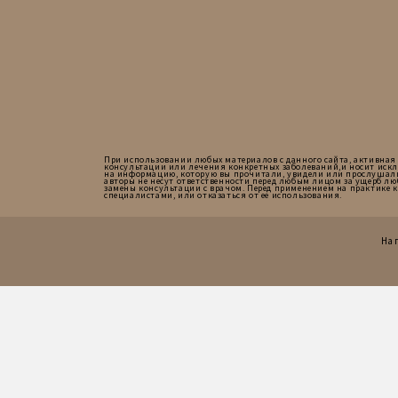
При использовании любых материалов с данного сайта, активная
консультации или лечения конкретных заболеваний,и носит искл
на информацию, которую вы прочитали, увидели или прослушали на 
авторы не несут ответственности перед любым лицом за ущерб лю
замены консультации с врачом. Перед применением на практике 
специалистами, или отказаться от ее использования.
На 