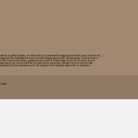
ывом к действию, не является заменой медицинской диагностики,
ращение за профессиональной медицинской помощью, полагаясь
обстоятельствах, редакция сайта dietolog.vlasnyuk.com и его
мация на этом сайте не должна рассматриваться в качестве
мо проконсультироваться со своим лечащим врачом и иными
Live