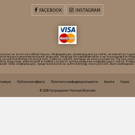
FACEBOOK
INSTAGRAM
 ссылка на источник обязательна. Информация, размещенная на сайте, не является приз
ючительно ознакомительный характер. Никогда не пренебрегайте и не откладывайте об
сайте dietolog.vlasnyuk.com, либо на сайтах, которые на него ссылаются. Ни при каких 
бого характера, возникший в любом случае от использования информации с сайта. Инфор
какой-либо информации, представленной на сайте dietolog.vlasnyuk.com, Вам необходи
главную
Публичная оферта
Политика конфиденциальности
Анкета
Опрос
© 2026 Нутрициолог Наталья Власнюк
Українська
Русский