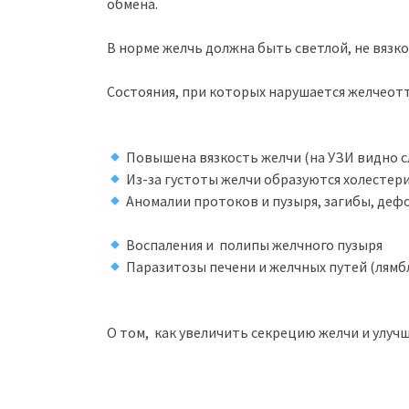
обмена.
В норме желчь должна быть светлой, не вязко
Состояния, при которых нарушается желчеот
Повышена вязкость желчи (на УЗИ видно сл
Из-за густоты желчи образуются холестер
Аномалии протоков и пузыря, загибы, де
Воспаления и полипы желчного пузыря
Паразитозы печени и желчных путей (лямб
О том, как увеличить секрецию желчи и улуч
⠀