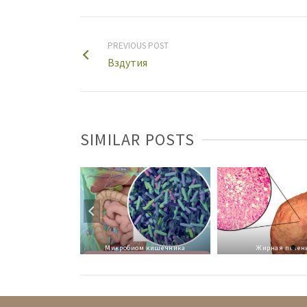
PREVIOUS POST
Вздутия
SIMILAR POSTS
 желудка и общее
доровье
Микробиом кишечника
Жирная печен