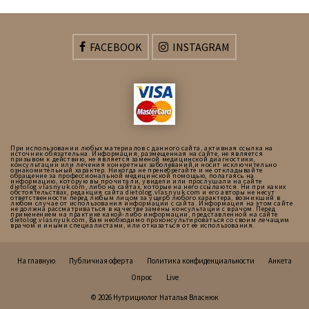
FACEBOOK
INSTAGRAM
При использовании любых материалов с данного сайта, активная ссылка на
источник обязательна. Информация, размещенная на сайте, не является
призывом к действию, не является заменой медицинской диагностики,
консультации или лечения конкретных заболеваний,и носит исключительно
ознакомительный характер. Никогда не пренебрегайте и не откладывайте
обращение за профессиональной медицинской помощью, полагаясь на
информацию, которую вы прочитали, увидели или прослушали на сайте
dietolog.vlasnyuk.com, либо на сайтах, которые на него ссылаются. Ни при каких
обстоятельствах, редакция сайта dietolog.vlasnyuk.com и его авторы не несут
ответственности перед любым лицом за ущерб любого характера, возникший в
любом случае от использования информации с сайта. Информация на этом сайте
не должна рассматриваться в качестве замены консультации с врачом. Перед
применением на практике какой-либо информации, представленной на сайте
dietolog.vlasnyuk.com, Вам необходимо проконсультироваться со своим лечащим
врачом и иными специалистами, или отказаться от ее использования.
На главную
Публичная оферта
Политика конфиденциальности
Анкета
Опрос
Live
© 2026 Нутрициолог Наталья Власнюк