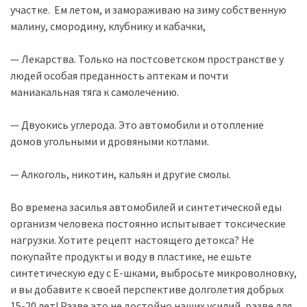
участке. Ем летом, и замораживаю на зиму собственную
малину, смородину, клубнику и кабачки,
— Лекарства. Только на постсоветском пространстве у
людей особая преданность аптекам и почти
маниакальная тяга к самолечению.
— Двуокись углерода. Это автомобили и отопление
домов угольными и дровяными котлами.
— Алкоголь, никотин, кальян и другие смолы.
Во времена засилья автомобилей и синтетической еды
организм человека постоянно испытывает токсические
нагрузки. Хотите рецепт настоящего детокса? Не
покупайте продукты и воду в пластике, не ешьте
синтетическую еду с Е-шками, выбросьте микроволновку,
и вы добавите к своей перспективе долголетия добрых
15-20 лет! Разве это не достойно наших усилий, разве для