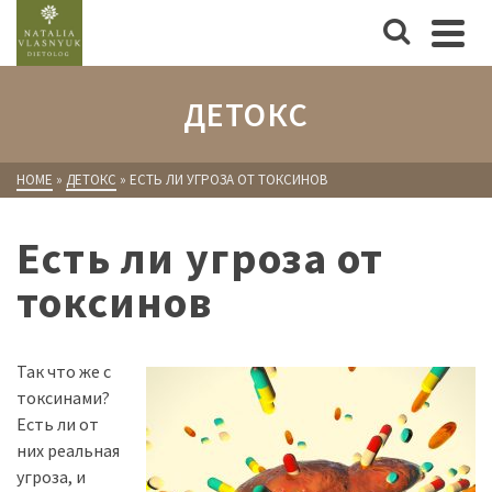
ДЕТОКС
HOME
»
ДЕТОКС
»
ЕСТЬ ЛИ УГРОЗА ОТ ТОКСИНОВ
Есть ли угроза от
токсинов
Так что же с
токсинами?
Есть ли от
них реальная
угроза, и