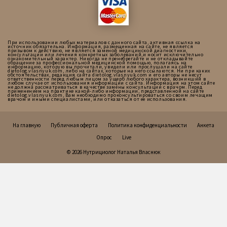
При использовании любых материалов с данного сайта, активная ссылка на
источник обязательна. Информация, размещенная на сайте, не является
призывом к действию, не является заменой медицинской диагностики,
консультации или лечения конкретных заболеваний,и носит исключительно
ознакомительный характер. Никогда не пренебрегайте и не откладывайте
обращение за профессиональной медицинской помощью, полагаясь на
информацию, которую вы прочитали, увидели или прослушали на сайте
dietolog.vlasnyuk.com, либо на сайтах, которые на него ссылаются. Ни при каких
обстоятельствах, редакция сайта dietolog.vlasnyuk.com и его авторы не несут
ответственности перед любым лицом за ущерб любого характера, возникший в
любом случае от использования информации с сайта. Информация на этом сайте
не должна рассматриваться в качестве замены консультации с врачом. Перед
применением на практике какой-либо информации, представленной на сайте
dietolog.vlasnyuk.com, Вам необходимо проконсультироваться со своим лечащим
врачом и иными специалистами, или отказаться от ее использования.
На главную
Публичная оферта
Политика конфиденциальности
Анкета
Опрос
Live
© 2026 Нутрициолог Наталья Власнюк
Українська
Русский