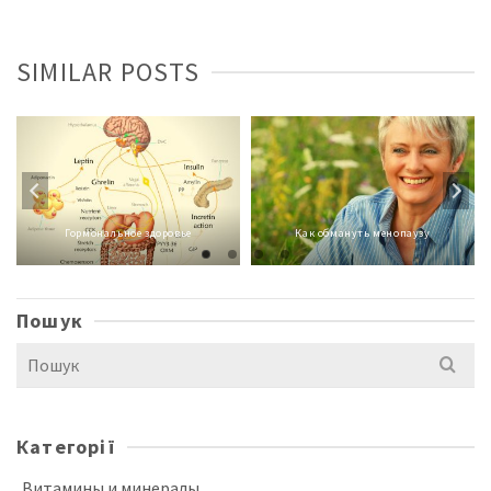
SIMILAR POSTS
Гормональное здоровье
Как обмануть менопаузу
Пошук
Search
for:
Категорії
Витамины и минералы