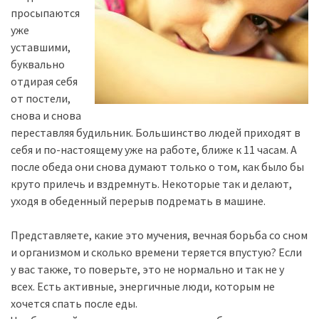
просыпаются
уже
уставшими,
буквально
отдирая себя
от постели,
снова и снова
переставляя будильник. Большинство людей приходят в
себя и по-настоящему уже на работе, ближе к 11 часам. А
после обеда они снова думают только о том, как было бы
круто прилечь и вздремнуть. Некоторые так и делают,
уходя в обеденный перерыв подремать в машине.
Представляете, какие это мучения, вечная борьба со сном
и организмом и сколько времени теряется впустую? Если
у вас также, то поверьте, это не нормально и так не у
всех. Есть активные, энергичные люди, которым не
хочется спать после еды. ⠀