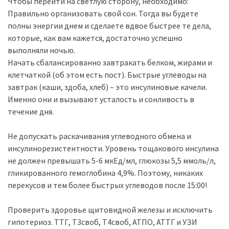
Чтобы перейти на светлую сторону, необходимо: ⠀
Правильно организовать свой сон. Тогда вы будете
полны энергии днем и сделаете вдвое быстрее те дела,
которые, как вам кажется, достаточно успешно
выполняли ночью. ⠀
Начать сбалансированно завтракать белком, жирами и
клетчаткой (об этом есть пост). Быстрые углеводы на
завтрак (каши, здоба, хлеб) – это инсулиновые качели.
Именно они и вызывают усталость и сонливость в
течение дня. ⠀
Не допускать раскачивания углеводного обмена и
инсулинорезистентности. Уровень тощакового инсулина
не должен превышать 5-6 мкЕд/мл, глюкозы 5,5 ммоль/л,
гликированного гемоглобина 4,9%. Поэтому, никаких
перекусов и тем более быстрых углеводов после 15:00!
Проверить здоровье щитовидной железы и исключить
гипотериоз. ТТГ, Т3своб, Т4своб, АТПО, АТТГ и УЗИ