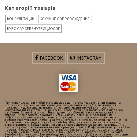
Категорії товарів
КОНСУЛЬТАЦИИ
КОУЧИНГ СОПРОВОЖДЕНИЕ
КУРС САМСЕБЕНУТРИЦИОЛОГ
FACEBOOK
INSTAGRAM
При использовании любых материалов с данного сайта, активная ссылка на
источник обязательна. Информация, размещенная на сайте, не является
призывом к действию, не является заменой медицинской диагностики,
консультации или лечения конкретных заболеваний,и носит исключительно
ознакомительный характер. Никогда не пренебрегайте и не откладывайте
обращение за профессиональной медицинской помощью, полагаясь на
информацию, которую вы прочитали, увидели или прослушали на сайте
dietolog.vlasnyuk.com, либо на сайтах, которые на него ссылаются. Ни при каких
обстоятельствах, редакция сайта dietolog.vlasnyuk.com и его авторы не несут
ответственности перед любым лицом за ущерб любого характера, возникший в
любом случае от использования информации с сайта. Информация на этом сайте
не должна рассматриваться в качестве замены консультации с врачом. Перед
применением на практике какой-либо информации, представленной на сайте
dietolog.vlasnyuk.com, Вам необходимо проконсультироваться со своим лечащим
врачом и иными специалистами, или отказаться от ее использования.