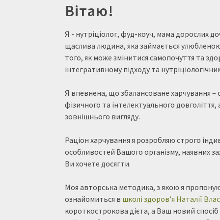
Вітаю!
Я - нутріціолог, фуд-коуч, мама дорослих до
щаслива людина, яка займається улюбленою
того, як може змінитися самопочуття та здо
інтегративному підходу та нутріціологічни
Я впевнена, що збалансоване харчування – 
фізичного та інтелектуального довголіття,
зовнішнього вигляду.
Раціон харчування я розробляю строго інди
особливостей Вашого організму, наявних за
Ви хочете досягти.
Моя авторська методика, з якою я пропону
ознайомиться в
школі здоров'я Наталії Вла
короткострокова дієта, а Ваш новий спосіб 