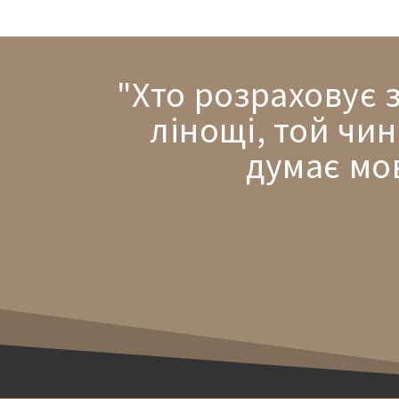
"Хто розраховує 
лінощі, той чин
думає мо