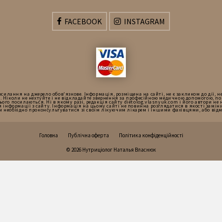
FACEBOOK
INSTAGRAM
силання на джерело обов'язкове. Інформація, розміщена на сайті, не є закликом до дії, н
. Ніколи не нехтуйте і не відкладайте звернення за професійною медичною допомогою, п
нього посилаються. Ні в якому разі, редакція сайту dietolog.vlasnyuk.com і його автори не
 інформації з сайту. Інформація на цьому сайті не повинна розглядатися в якості заміни
Вам необхідно проконсультуватися зі своїм лікуючим лікарем і іншими фахівцями, або від
Головна
Публічна оферта
Політика конфіденційності
© 2026 Нутриціолог Наталья Власнюк
Українська
Русский