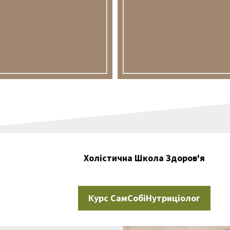
Холістична Школа Здоров'я
Курс СамСобіНутриціолог