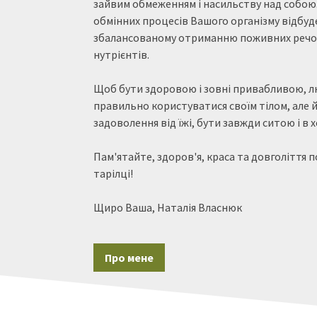
зайвим обмеженням і насильству над собою. 
обмінних процесів Вашого організму відбуд
збалансованому отриманню поживних речов
нутрієнтів.
Щоб бути здоровою і зовні привабливою, л
правильно користуватися своїм тілом, але 
задоволення від їжі, бути завжди ситою і в 
Пам'ятайте, здоров'я, краса та довголіття 
тарілці!
Щиро Ваша, Наталія Власнюк
Про мене