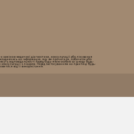
е є заміною медичної діагностики, консультації або лікування
окладаючись на інформацію, яку ви прочитали, побачили або
 несуть відповідальності перед будь-якою особою за шкоду будь-
 консультації з лікарем. Перед застосуванням на практиці будь-
мовитися від її використання.