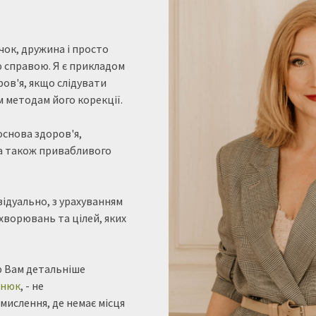
чок, дружина і просто
 справою. Я є прикладом
ров'я, якщо слідувати
м методам його корекції.
основа здоров'я,
 а також привабливого
відуально, з урахуванням
хворювань та цілей, яких
ю Вам детальніше
снюк
, - не
мислення, де немає місця