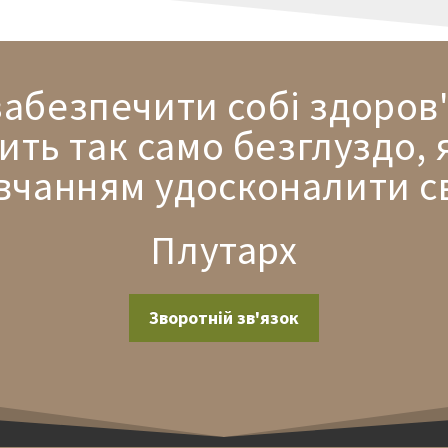
забезпечити собі здоров
ить так само безглуздо, 
вчанням удосконалити св
Плутарх
Зворотній зв'язок