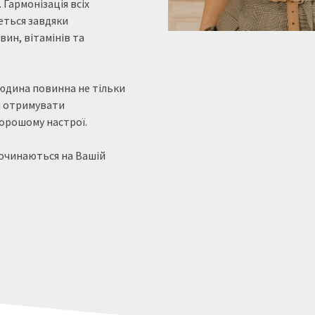
Гармонізація всіх
еться завдяки
ин, вітамінів та
юдина повинна не тільки
й отримувати
хорошому настрої.
починаються на Вашій