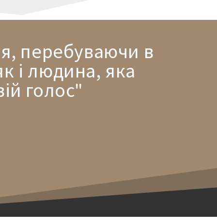
'я, перебуваючи в
як і людина, яка
ій голос"