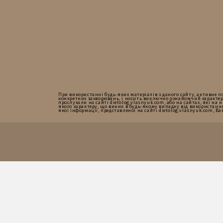
При використанні будь-яких матеріалів з даного сайту, активне по
конкретних захворювань, і носить виключно ознайомчий характер
прослухали на сайті dietolog.vlasnyuk.com, або на сайтах, які на 
якого характеру, що виник в будь-якому випадку від використання
якої інформації, представленої на сайті dietolog.vlasnyuk.com, 