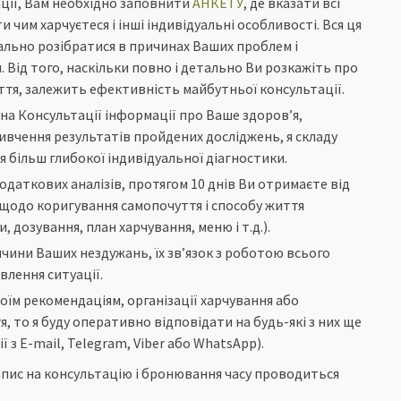
тації, Вам необхідно заповнити
АНКЕТУ
, де вказати всі
 чим харчуєтеся і інші індивідуальні особливості. Вся ця
льно розібратися в причинах Ваших проблем і
Від того, наскільки повно і детально Ви розкажіть про
тя, залежить ефективність майбутньої консультації.
на Консультації інформації про Ваше здоров’я,
 вивчення результатів пройдених досліджень, я складу
я більш глибокої індивідуальної діагностики.
одаткових аналізів, протягом 10 днів Ви отримаєте від
 щодо коригування самопочуття і способу життя
 дозування, план харчування, меню і т.д.).
ричини Ваших нездужань, їх зв’язок з роботою всього
влення ситуації.
оїм рекомендаціям, організації харчування або
 то я буду оперативно відповідати на будь-які з них ще
ї з E-mail, Telegram, Viber або WhatsApp).
Запис на консультацію і бронювання часу проводиться