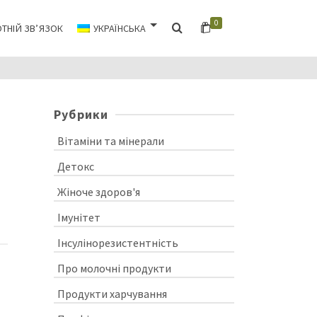
0
ТНІЙ ЗВ’ЯЗОК
УКРАЇНСЬКА
Рубрики
Вітаміни та мінерали
Детокс
Жіноче здоров'я
Імунітет
Інсулінорезистентність
Про молочні продукти
Продукти харчування