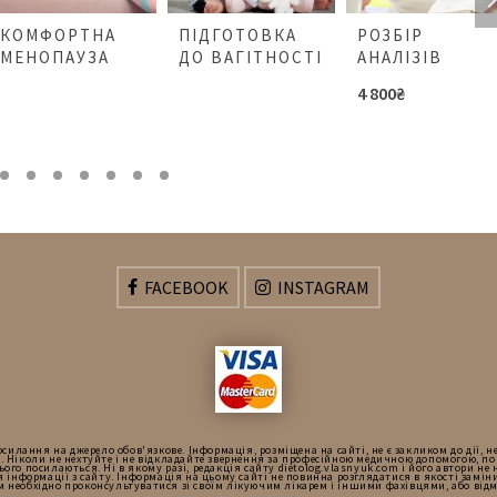
КОМФОРТНА
ПІДГОТОВКА
РОЗБІР
МЕНОПАУЗА
ДО ВАГІТНОСТІ
АНАЛІЗІВ
4 800
₴
FACEBOOK
INSTAGRAM
силання на джерело обов'язкове. Інформація, розміщена на сайті, не є закликом до дії, н
. Ніколи не нехтуйте і не відкладайте звернення за професійною медичною допомогою, п
нього посилаються. Ні в якому разі, редакція сайту dietolog.vlasnyuk.com і його автори не
 інформації з сайту. Інформація на цьому сайті не повинна розглядатися в якості заміни
Вам необхідно проконсультуватися зі своїм лікуючим лікарем і іншими фахівцями, або від