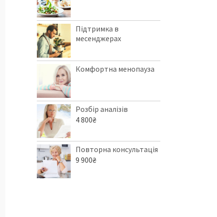
Підтримка в
месенджерах
Комфортна менопауза
Розбір аналізів
4 800
₴
Повторна консультація
9 900
₴