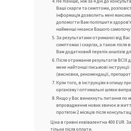
Не пізніше, ніж за 4 дні до консуль
Ваші скарги та симптоми, розповісти
інформація дозволить мені максима
допомогти Вам поліпшити здоров’я. 
найменші нюанси Вашого самопочут
За результатами отриманої від Вас 
симптомах і скаргах, а також після
Вам додатковий перелік аналізів дл
Після отримання результатів ВСІХ д
мене найтонші письмові інструкції
(висновки, рекомендації, препарати,
Крім того, в інструкціях я опишу п
організму і оптимальні шляхи випра
Якщо у Вас виникнуть питання по м
впровадження нових звичок в життя,
протягом 2 місяців після консультаці
Ціна в гривні еквівалентна 400 EUR. 
тільки після оплати.