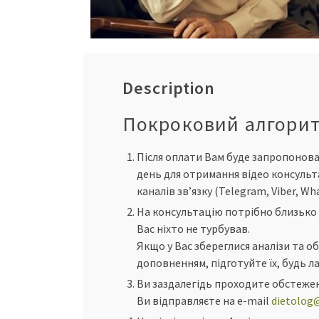
Description
Покроковий алгорит
Після оплати Вам буде запропонов
день для отримання відео консульта
каналів зв’язку (Telegram, Viber, W
На консультацію потрібно близько 2
Вас ніхто не турбував.
Якщо у Вас збереглися аналізи та о
доповненням, підготуйте їх, будь ла
Ви заздалегідь проходите обстежен
Ви відправляєте на е-mail
dietolog