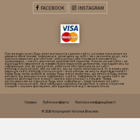
FACEBOOK
INSTAGRAM
При використанні будь-яких матеріалів з даного сайту, активне посилання на
джерело обов'язкове. Інформація, розміщена на сайті, не є закликом до дії, не є
заміною медичної діагностики, консультації або лікування конкретних
захворювань, і носить виключно ознайомчий характер. Ніколи не нехтуйте і не
відкладайте звернення за професійною медичною допомогою, покладаючись на
інформацію, яку ви прочитали, побачили або прослухали на сайті
dietolog.vlasnyuk.com, або на сайтах, які на нього посилаються. Ні в якому разі,
редакція сайту dietolog.vlasnyuk.com і його автори не несуть відповідальності
перед будь-якою особою за шкоду будь-якого характеру, що виник в будь-якому
випадку від використання інформації з сайту. Інформація на цьому сайті не
повинна розглядатися в якості заміни консультації з лікарем. Перед
застосуванням на практиці будь-якої інформації, представленої на сайті
dietolog.vlasnyuk.com, Вам необхідно проконсультуватися зі своїм лікуючим
лікарем і іншими фахівцями, або відмовитися від її використання.
Головна
Публічна оферта
Політика конфіденційності
© 2026 Нутриціолог Наталья Власнюк