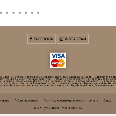
FACEBOOK
INSTAGRAM
 ссылка на источник обязательна. Информация, размещенная на сайте, не является приз
ючительно ознакомительный характер. Никогда не пренебрегайте и не откладывайте об
сайте dietolog.vlasnyuk.com, либо на сайтах, которые на него ссылаются. Ни при каких 
бого характера, возникший в любом случае от использования информации с сайта. Инфор
какой-либо информации, представленной на сайте dietolog.vlasnyuk.com, Вам необходи
главную
Публичная оферта
Политика конфиденциальности
Анкета
Опрос
© 2026 Нутрициолог Наталья Власнюк