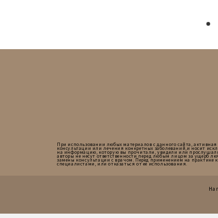
При использовании любых материалов с данного сайта, активная
консультации или лечения конкретных заболеваний,и носит искл
на информацию, которую вы прочитали, увидели или прослушали на 
авторы не несут ответственности перед любым лицом за ущерб лю
замены консультации с врачом. Перед применением на практике 
специалистами, или отказаться от ее использования.
На 