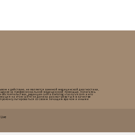
ывом к действию, не является заменой медицинской диагностики,
ращение за профессиональной медицинской помощью, полагаясь
обстоятельствах, редакция сайта dietolog.vlasnyuk.com и его
мация на этом сайте не должна рассматриваться в качестве
мо проконсультироваться со своим лечащим врачом и иными
Live