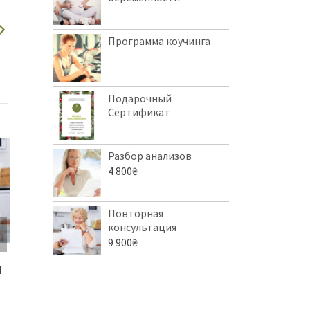
Программа коучинга
Подарочный
Сертификат
Разбор анализов
4 800
₴
Повторная
консультация
9 900
₴
КОМФОРТНАЯ
РАСШИРЕННАЯ
ДЕТСКАЯ
Я
МЕНОПАУЗА
КОНСУЛЬТАЦИЯ
КОНСУЛЬТ
19 900
₴
19 600
₴