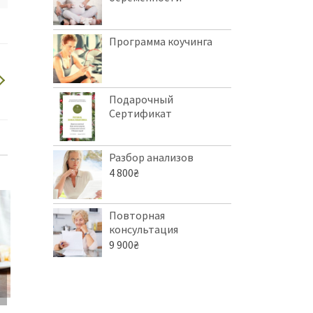
Программа коучинга
Подарочный
Сертификат
Разбор анализов
4 800
₴
Повторная
консультация
9 900
₴
ПОДАРОЧНЫЙ
ДЕТСКАЯ
ПОДГОТОВ