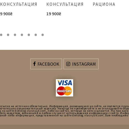
КОНСУЛЬТАЦИЯ
КОНСУЛЬТАЦИЯ
РАЦИОНА
9 900
₴
19 900
₴
FACEBOOK
INSTAGRAM
 ссылка на источник обязательна. Информация, размещенная на сайте, не является приз
ючительно ознакомительный характер. Никогда не пренебрегайте и не откладывайте об
сайте dietolog.vlasnyuk.com, либо на сайтах, которые на него ссылаются. Ни при каких 
бого характера, возникший в любом случае от использования информации с сайта. Инфор
какой-либо информации, представленной на сайте dietolog.vlasnyuk.com, Вам необходи