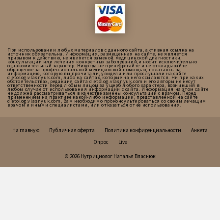
При использовании любых материалов с данного сайта, активная ссылка на
источник обязательна. Информация, размещенная на сайте, не является
призывом к действию, не является заменой медицинской диагностики,
консультации или лечения конкретных заболеваний,и носит исключительно
ознакомительный характер. Никогда не пренебрегайте и не откладывайте
обращение за профессиональной медицинской помощью, полагаясь на
информацию, которую вы прочитали, увидели или прослушали на сайте
dietolog.vlasnyuk.com, либо на сайтах, которые на него ссылаются. Ни при каких
обстоятельствах, редакция сайта dietolog.vlasnyuk.com и его авторы не несут
ответственности перед любым лицом за ущерб любого характера, возникший в
любом случае от использования информации с сайта. Информация на этом сайте
не должна рассматриваться в качестве замены консультации с врачом. Перед
применением на практике какой-либо информации, представленной на сайте
dietolog.vlasnyuk.com, Вам необходимо проконсультироваться со своим лечащим
врачом и иными специалистами, или отказаться от ее использования.
На главную
Публичная оферта
Политика конфиденциальности
Анкета
Опрос
Live
© 2026 Нутрициолог Наталья Власнюк
Українська
Русский