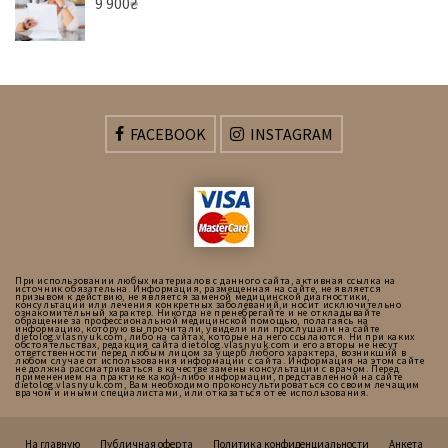
9 900
₴
FACEBOOK
INSTAGRAM
При использовании любых материалов с данного сайта, активная ссылка на
источник обязательна. Информация, размещенная на сайте, не является
призывом к действию, не является заменой медицинской диагностики,
консультации или лечения конкретных заболеваний,и носит исключительно
ознакомительный характер. Никогда не пренебрегайте и не откладывайте
обращение за профессиональной медицинской помощью, полагаясь на
информацию, которую вы прочитали, увидели или прослушали на сайте
dietolog.vlasnyuk.com, либо на сайтах, которые на него ссылаются. Ни при каких
обстоятельствах, редакция сайта dietolog.vlasnyuk.com и его авторы не несут
ответственности перед любым лицом за ущерб любого характера, возникший в
любом случае от использования информации с сайта. Информация на этом сайте
не должна рассматриваться в качестве замены консультации с врачом. Перед
применением на практике какой-либо информации, представленной на сайте
dietolog.vlasnyuk.com, Вам необходимо проконсультироваться со своим лечащим
врачом и иными специалистами, или отказаться от ее использования.
На главную
Публичная оферта
Политика конфиденциальности
Анкета