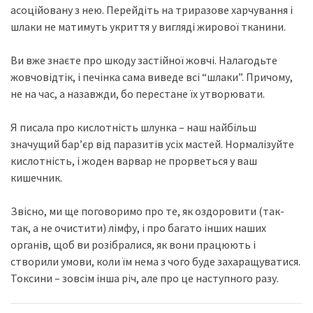
асоційовану з нею. Перейдіть на триразове харчування і
шлаки не матимуть укриття у вигляді жирової тканини.
Ви вже знаєте про шкоду застійної жовчі. Налагодьте
жовчовідтік, і печінка сама виведе всі “шлаки”. Причому,
не на час, а назавжди, бо перестане їх утворювати.
Я писала про кислотність шлунка – наш найбільш
значущий бар’єр від паразитів усіх мастей. Нормалізуйте
кислотність, і жоден варвар не прорветься у ваш
кишечник.
Звісно, ми ще поговоримо про те, як оздоровити (так-
так, а не очистити) лімфу, і про багато інших наших
органів, щоб ви розібралися, як вони працюють і
створили умови, коли їм нема з чого буде захаращуватися.
Токсини – зовсім інша річ, але про це наступного разу.