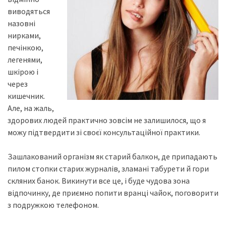
виводяться
назовні
нирками,
печінкою,
легенями,
шкірою і
через
кишечник.
Але, на жаль,
здорових людей практично зовсім не залишилося, що я
можу підтвердити зі своєї консультаційної практики.
Зашлакований організм як старий балкон, де припадають
пилом стопки старих журналів, зламані табурети й гори
скляних банок. Викинути все це, і буде чудова зона
відпочинку, де приємно попити вранці чайок, поговорити
з подружкою телефоном.