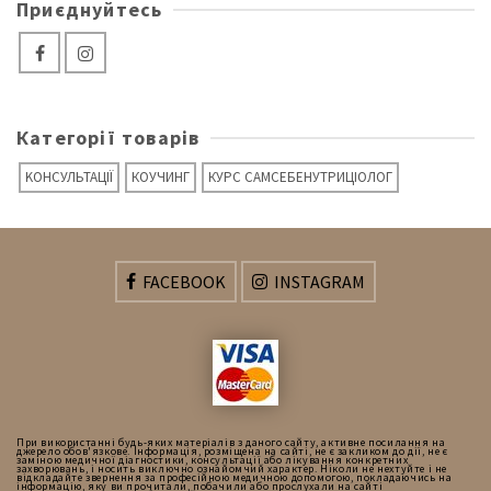
Приєднуйтесь
Категорії товарів
KОНСУЛЬТАЦІЇ
КОУЧИНГ
КУРС САМСЕБЕНУТРИЦІОЛОГ
FACEBOOK
INSTAGRAM
При використанні будь-яких матеріалів з даного сайту, активне посилання на
джерело обов'язкове. Інформація, розміщена на сайті, не є закликом до дії, не є
заміною медичної діагностики, консультації або лікування конкретних
захворювань, і носить виключно ознайомчий характер. Ніколи не нехтуйте і не
відкладайте звернення за професійною медичною допомогою, покладаючись на
інформацію, яку ви прочитали, побачили або прослухали на сайті