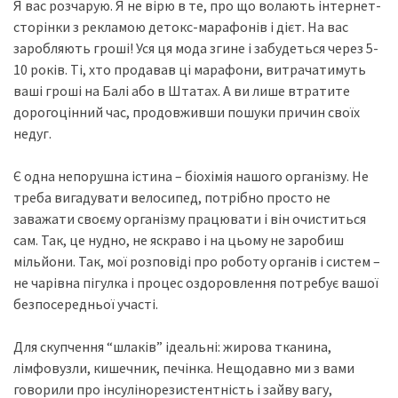
Я вас розчарую. Я не вірю в те, про що волають інтернет-
сторінки з рекламою детокс-марафонів і дієт. На вас
заробляють гроші! Уся ця мода згине і забудеться через 5-
10 років. Ті, хто продавав ці марафони, витрачатимуть
ваші гроші на Балі або в Штатах. А ви лише втратите
дорогоцінний час, продовживши пошуки причин своїх
недуг.
Є одна непорушна істина – біохімія нашого організму. Не
треба вигадувати велосипед, потрібно просто не
заважати своєму організму працювати і він очиститься
сам. Так, це нудно, не яскраво і на цьому не заробиш
мільйони. Так, мої розповіді про роботу органів і систем –
не чарівна пігулка і процес оздоровлення потребує вашої
безпосередньої участі.
Для скупчення “шлаків” ідеальні: жирова тканина,
лімфовузли, кишечник, печінка. Нещодавно ми з вами
говорили про інсулінорезистентність і зайву вагу,