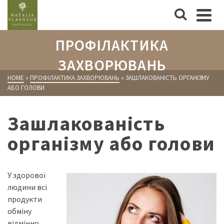
ПРОФІЛАКТИКА
ЗАХВОРЮВАНЬ
HOME
»
ПРОФІЛАКТИКА ЗАХВОРЮВАНЬ
»
ЗАШЛАКОВАНІСТЬ ОРГАНІЗМУ
АБО ГОЛОВИ
Зашлакованість
організму або голови
У здорової
людини всі
продукти
обміну
відмінно