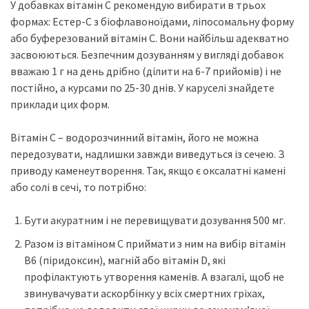
У добавках вітамін С рекомендую вибирати в трьох
формах: Естер-С з біофлавоноїдами, ліпосомальну форму
або буферезований вітамін С. Вони найбільш адекватно
засвоюються. Безпечним дозуванням у вигляді добавок
вважаю 1 г на день дрібно (ділити на 6-7 прийомів) і не
постійно, а курсами по 25-30 днів. У каруселі знайдете
приклади цих форм.
Вітамін С – водорозчинний вітамін, його не можна
передозувати, надлишки завжди виведуться із сечею. З
приводу каменеутворення. Так, якщо є оксалатні камені
або солі в сечі, то потрібно:
Бути акуратним і не перевищувати дозування 500 мг.
Разом із вітаміном С приймати з ним на вибір вітамін
В6 (піридоксин), магній або вітамін D, які
профілактують утворення каменів. А взагалі, щоб не
звинувачувати аскорбінку у всіх смертних гріхах,