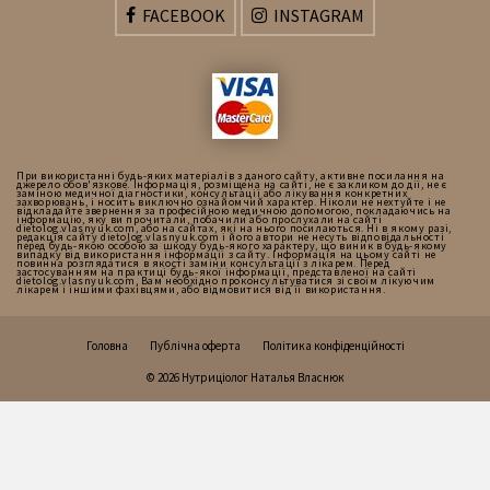
FACEBOOK
INSTAGRAM
При використанні будь-яких матеріалів з даного сайту, активне посилання на
джерело обов'язкове. Інформація, розміщена на сайті, не є закликом до дії, не є
заміною медичної діагностики, консультації або лікування конкретних
захворювань, і носить виключно ознайомчий характер. Ніколи не нехтуйте і не
відкладайте звернення за професійною медичною допомогою, покладаючись на
інформацію, яку ви прочитали, побачили або прослухали на сайті
dietolog.vlasnyuk.com, або на сайтах, які на нього посилаються. Ні в якому разі,
редакція сайту dietolog.vlasnyuk.com і його автори не несуть відповідальності
перед будь-якою особою за шкоду будь-якого характеру, що виник в будь-якому
випадку від використання інформації з сайту. Інформація на цьому сайті не
повинна розглядатися в якості заміни консультації з лікарем. Перед
застосуванням на практиці будь-якої інформації, представленої на сайті
dietolog.vlasnyuk.com, Вам необхідно проконсультуватися зі своїм лікуючим
лікарем і іншими фахівцями, або відмовитися від її використання.
Головна
Публічна оферта
Політика конфіденційності
© 2026 Нутриціолог Наталья Власнюк