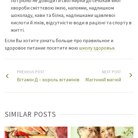
потрібно не доводити свої нирки до сечокам’яної
хвороби сміттєвою їжею, напоями, надлишком
шоколаду, кави та білка, надлишками щавлевої
кислоти й ліків, відсутністю води в раціоні та спорту в
житті.
Если Вы хотите узнать больше про правильное и
здоровое питание посетите мою
школу здоровья
.
PREVIOUS POST
NEXT POST
Вітамін Д – король вітамінів
Магічний магній
SIMILAR POSTS