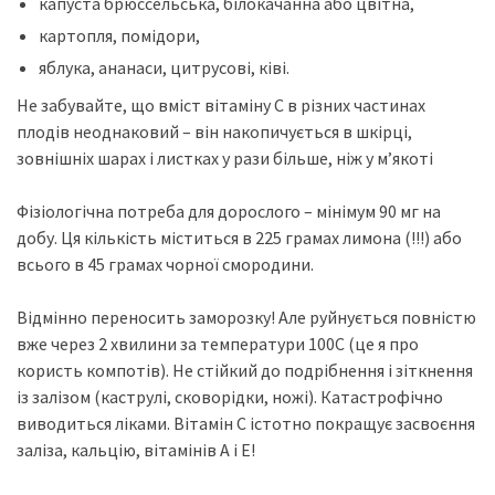
капуста брюссельська, білокачанна або цвітна,
картопля, помідори,
яблука, ананаси, цитрусові, ківі.
Не забувайте, що вміст вітаміну С в різних частинах
плодів неоднаковий – він накопичується в шкірці,
зовнішніх шарах і листках у рази більше, ніж у м’якоті
Фізіологічна потреба для дорослого – мінімум 90 мг на
добу. Ця кількість міститься в 225 грамах лимона (!!!) або
всього в 45 грамах чорної смородини.
Відмінно переносить заморозку! Але руйнується повністю
вже через 2 хвилини за температури 100С (це я про
користь компотів). Не стійкий до подрібнення і зіткнення
із залізом (каструлі, сковорідки, ножі). Катастрофічно
виводиться ліками. Вітамін С істотно покращує засвоєння
заліза, кальцію, вітамінів А і Е!