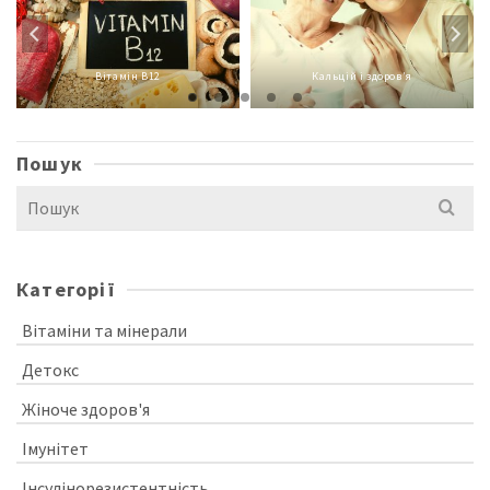
Вітамін В12
Кальцій і здоров’я
Пошук
Search
for:
Категорії
Вітаміни та мінерали
Детокс
Жіноче здоров'я
Імунітет
Інсулінорезистентність