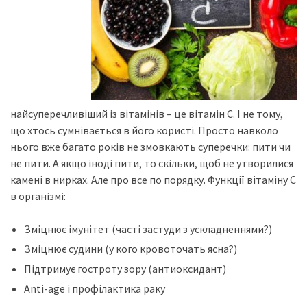
найсуперечливіший із вітамінів – це вітамін С. І не тому,
що хтось сумнівається в його користі. Просто навколо
нього вже багато років не змовкають суперечки: пити чи
не пити. А якщо іноді пити, то скільки, щоб не утворилися
камені в нирках. Але про все по порядку. Функції вітаміну С
в організмі:
Зміцнює імунітет (часті застуди з ускладненнями?)
Зміцнює судини (у кого кровоточать ясна?)
Підтримує гостроту зору (антиоксидант)
Anti-age і профілактика раку