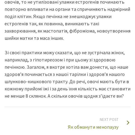
овочів, то не утилізовані уламки естрогенів починають
повторно впливати на органи та спричиняють надмірний
поділ клітин. Якщо печінка не знешкоджує уламки
естрогенів так, як повинна, виникають такі
захворювання, як мастопатія, фіброміома, новоутворення
шийки матки та маса інших.
Зі своєї практики можу сказати, що не зустрічала жінок,
наприклад, з гіпотиреозом і при цьому зі здоровою
печінкою. Загалом, я вкотре хотіла вам донести, що наше
здоров’я починається з нашої тарілки і здоров’я нашого
шлунково-кишкового тракту. До речі, овочі мають бути в
кожному прийомі їжі і за день їхня кількість має становити
не менше 8 склянок. А скільки овочів щодня з’їдаєте ви?
NEXT POST
Як обманути менопаузу