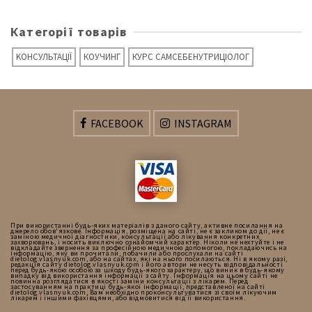
Категорії товарів
KОНСУЛЬТАЦІЇ
КОУЧИНГ
КУРС САМСЕБЕНУТРИЦІОЛОГ
FACEBOOK
INSTAGRAM
При використанні будь-яких матеріалів з даного сайту, активне посилання на
джерело обов'язкове. Інформація, розміщена на сайті, не є закликом до дії, не є
заміною медичної діагностики, консультації або лікування конкретних
захворювань, і носить виключно ознайомчий характер. Ніколи не нехтуйте і не
відкладайте звернення за професійною медичною допомогою, покладаючись на
інформацію, яку ви прочитали, побачили або прослухали на сайті
dietolog.vlasnyuk.com, або на сайтах, які на нього посилаються. Ні в якому разі,
редакція сайту dietolog.vlasnyuk.com і його автори не несуть відповідальності
перед будь-якою особою за шкоду будь-якого характеру, що виник в будь-якому
випадку від використання інформації з сайту. Інформація на цьому сайті не
повинна розглядатися в якості заміни консультації з лікарем. Перед
застосуванням на практиці будь-якої інформації, представленої на сайті
dietolog.vlasnyuk.com, Вам необхідно проконсультуватися зі своїм лікуючим
лікарем і іншими фахівцями, або відмовитися від її використання.