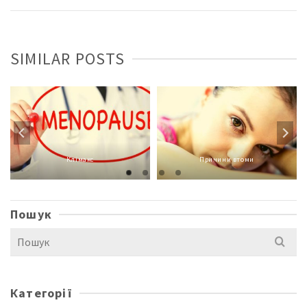
SIMILAR POSTS
Клімакс
Причини втоми
Пошук
Search
for:
Категорії