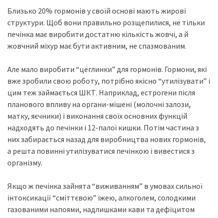
Близько 20% гормонів у своїй основі мають жирові
структури. Щоб вони правильно розщепилися, не тільки
печінка має виробити достатню кількість жовчі, а й
жовчний міхур має бути активним, не спазмованим.
Але мало виробити “цеглинки” для гормонів. Гормони, які
вже зробили свою роботу, потрібно якісно “утилізувати” і
цим теж займається ШКТ. Наприклад, естрогени після
планового впливу на органи-мішені (молочні залози,
матку, яєчники) і виконання своїх основних функцій
надходять до печінки і 12-палої кишки. Потім частина з
них забирається назад для виробництва нових гормонів,
а решта повинні утилізуватися печінкою і вивестися з
організму.
Якщо ж печінка зайнята “виживанням” в умовах сильної
інтоксикації “сміттєвою” їжею, алкоголем, солодкими
газованими напоями, надлишками кави та дефіцитом