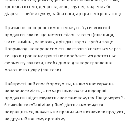
хронічна втома, депресія, акне, здуття, закрепи або
діарея, стрибки цукру, зайва вага, артрит, мігрень тощо.
Причиною непереносимості можуть бути: молочні
продукти, злаки, що містять білок глютен (пшениця,
жито, ячмінь), алкоголь, дріжджі, горох, гриби тощо.
Наприклад, непереносимість лактози з’являється через
те, що в травному тракті не виробляється достатньо
ферменту лактази, необхідного для перетравлення
молочного цукру (лактози).
Найпростіший спосіб зрозуміти, на що у вас харчова
непереносимість, – по черзі виключати підозрілі
продукти і відстежувати своє самопочуття. Якщо через 3-
6 тижнів такої елімінаційної дієти самопочуття
покращиться, значить ви правильно визначили продукт,
не дружній вашому організму.