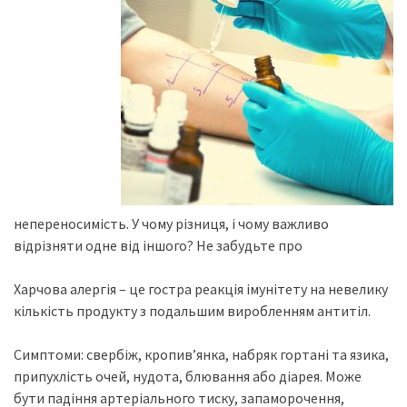
непереносимість. У чому різниця, і чому важливо
відрізняти одне від іншого? Не забудьте про
Харчова алергія – це гостра реакція імунітету на невелику
кількість продукту з подальшим виробленням антитіл.
Симптоми: свербіж, кропив’янка, набряк гортані та язика,
припухлість очей, нудота, блювання або діарея. Може
бути падіння артеріального тиску, запаморочення,