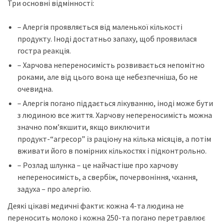
Три основні відмінності:
– Алергія проявляється від маленької кількості
продукту. Іноді достатньо запаху, щоб проявилася
гостра реакція.
– Харчова непереносимість розвивається непомітно
роками, але від цього вона ще небезпечніша, бо не
очевидна.
– Алергія погано піддається лікуванню, іноді може бути
з людиною все життя. Харчову непереносимість можна
значно пом’якшити, якщо виключити
продукт-“агресор” із раціону на кілька місяців, а потім
вживати його в помірних кількостях і підконтрольно.
– Розлад шлунка – це найчастіше про харчову
непереносимість, а свербіж, почервоніння, чхання,
задуха – про алергію.
Деякі цікаві медичні факти: кожна 4-та людина не
переносить молоко і кожна 250-та погано перетравлює