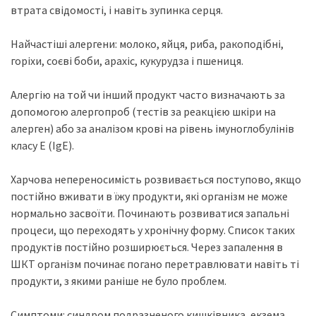
втрата свідомості, і навіть зупинка серця.
Найчастіші алергени: молоко, яйця, риба, ракоподібні,
горіхи, соєві боби, арахіс, кукурудза і пшениця.
Алергію на той чи інший продукт часто визначають за
допомогою алергопроб (тестів за реакцією шкіри на
алерген) або за аналізом крові на рівень імуноглобулінів
класу E (IgE).
Харчова непереносимість розвивається поступово, якщо
постійно вживати в їжу продукти, які організм не може
нормально засвоїти. Починають розвиватися запальні
процеси, що переходять у хронічну форму. Список таких
продуктів постійно розширюється. Через запалення в
ШКТ організм починає погано перетравлювати навіть ті
продукти, з якими раніше не було проблем.
Симптоми: синдром подразненого кишківника, екзема,