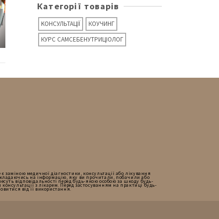
Категорії товарів
KОНСУЛЬТАЦІЇ
КОУЧИНГ
КУРС САМСЕБЕНУТРИЦІОЛОГ
Кислотність шлунка та
Як поліпшити відтік жовчі
загальне здоров’я
е є заміною медичної діагностики, консультації або лікування
окладаючись на інформацію, яку ви прочитали, побачили або
 несуть відповідальності перед будь-якою особою за шкоду будь-
 консультації з лікарем. Перед застосуванням на практиці будь-
мовитися від її використання.