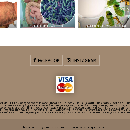
а
Мікробіом кишечника
Кого годуємо – той і виживає
FACEBOOK
INSTAGRAM
силання на джерело обов'язкове. Інформація, розміщена на сайті, не є закликом до дії, н
. Ніколи не нехтуйте і не відкладайте звернення за професійною медичною допомогою, п
нього посилаються. Ні в якому разі, редакція сайту dietolog.vlasnyuk.com і його автори не
 інформації з сайту. Інформація на цьому сайті не повинна розглядатися в якості заміни
Вам необхідно проконсультуватися зі своїм лікуючим лікарем і іншими фахівцями, або від
Головна
Публічна оферта
Політика конфіденційності