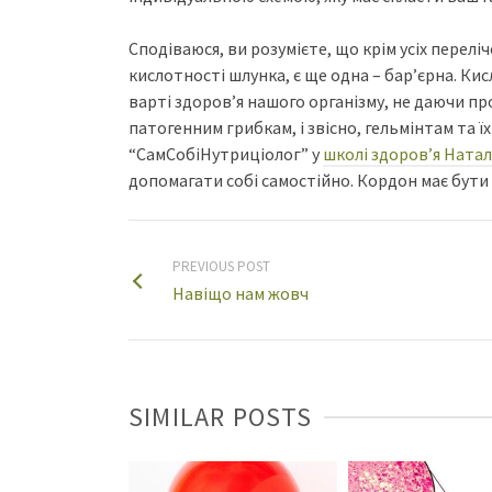
Сподіваюся, ви розумієте, що крім усіх перел
кислотності шлунка, є ще одна – бар’єрна. Кис
варті здоров’я нашого організму, не даючи п
патогенним грибкам, і звісно, гельмінтам та 
“СамСобіНутриціолог” у
школі здоров’я Натал
допомагати собі самостійно. Кордон має бути 
PREVIOUS POST
Навіщо нам жовч
SIMILAR POSTS