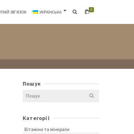
0
ТНІЙ ЗВ’ЯЗОК
УКРАЇНСЬКА
Пошук
Search
for:
Категорії
Вітаміни та мінерали