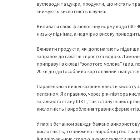
вуглеводи та цукри, продукти, що містять тр
знижують кислотність шлунка.
Випивати свою фізіологічну норму води (30-40 
низьку піднімає, а надмірно високу приводить
Вживати продукти, які допомагають підвищит
заправок до салатів і просто з водою. Лимонн
приправу і в складі “золотого молока” (див. п
20 хв до їди (особливо картопляний і капустян
Паралельно з вищесказаним ввести кислоту з
пепсином. Як правило, через рік-півтора кисл
загального стану ШКТ, так і стану інших орга
кислотність і вироблення травних ферментів.
У парі з бетаїном завжди бажано використову
кислотність, то знижено і виробництво травн
індивідуальною схемою, яку має скласти ваш 