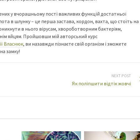
ічених у вчорашньому пості важливих функцій достатньої
лота в шлунку – це перша застава, кордон, вахта, що стоїть на
роникнути в нього вірусам, хвороботворним бактеріям,
їхнім яйцям. Пройшовши мій авторський курс
ії Власнюк
, ви назавжди пізнаєте свій організм і зможете
на замку!
NEXT POST
Як поліпшити відтік жовчі