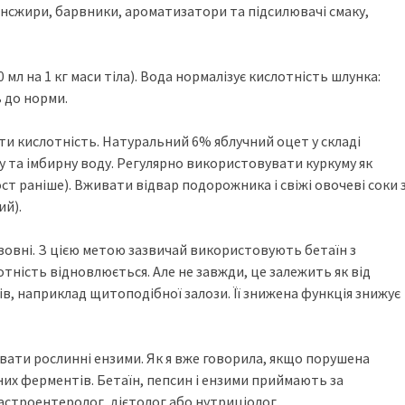
ансжири, барвники, ароматизатори та підсилювачі смаку,
мл на 1 кг маси тіла). Вода нормалізує кислотність шлунка:
 до норми.
и кислотність. Натуральний 6% яблучний оцет у складі
у та імбирну воду. Регулярно використовувати куркуму як
ост раніше). Вживати відвар подорожника і свіжі овочеві соки 
ий).
зовні. З цією метою зазвичай використовують бетаїн з
отність відновлюється. Але не завжди, це залежить як від
нів, наприклад щитоподібної залози. Її знижена функція знижує
вати рослинні ензими. Як я вже говорила, якщо порушена
их ферментів. Бетаїн, пепсин і ензими приймають за
гастроентеролог, дієтолог або нутриціолог.